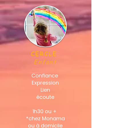
CERCLE
Enfant
Confiance
Expression
Lien
écoute
1h30 ou + ​
*chez Monama
ou à domicile