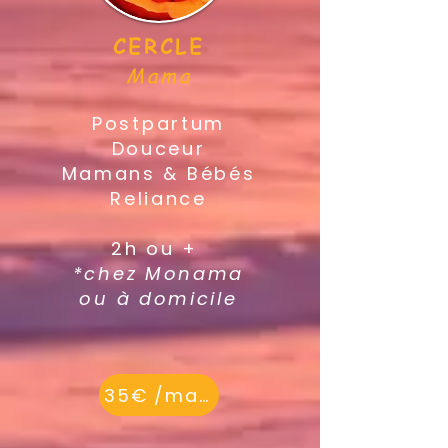
CERCLE
Mama
Postpartum
Douceur
Mamans & Bébés
Reliance
2h ou +
*chez Monama
ou à domicile
35€ /mama