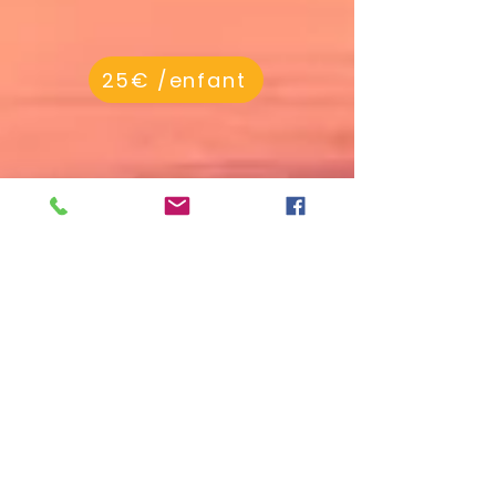
25€ /enfant
MAMA
Blessing