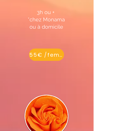
3h ou + ​
*chez Monama
ou à domicile
55€ /femme