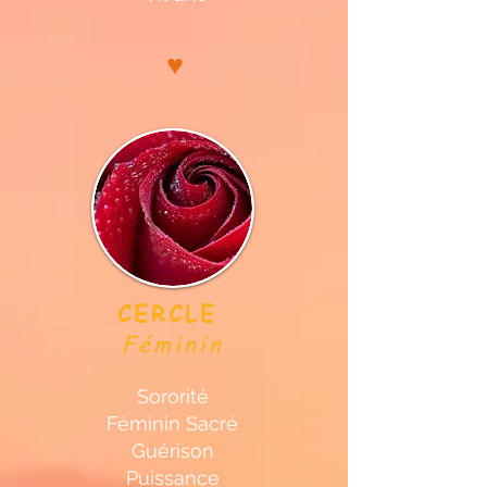
♥
CERCLE
Féminin
Sororité
Féminin Sacré
Guérison
Puissance​